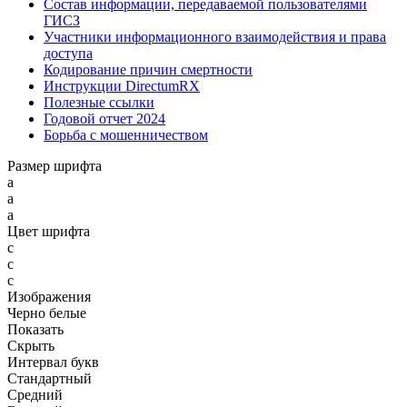
Состав информации, передаваемой пользователями
ГИСЗ
Участники информационного взаимодействия и права
доступа
Кодирование причин смертности
Инструкции DirectumRX
Полезные ссылки
Годовой отчет 2024
Борьба с мошенничеством
Размер шрифта
a
a
a
Цвет шрифта
c
c
c
Изображения
Черно белые
Показать
Скрыть
Интервал букв
Стандартный
Средний