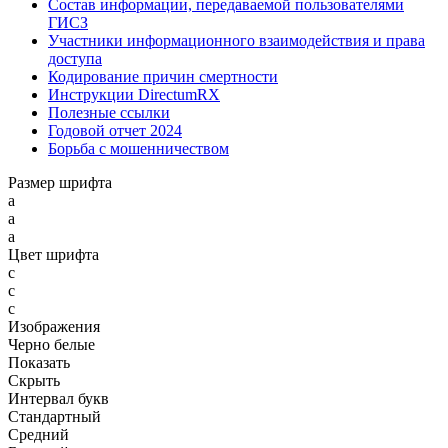
Состав информации, передаваемой пользователями
ГИСЗ
Участники информационного взаимодействия и права
доступа
Кодирование причин смертности
Инструкции DirectumRX
Полезные ссылки
Годовой отчет 2024
Борьба с мошенничеством
Размер шрифта
a
a
a
Цвет шрифта
c
c
c
Изображения
Черно белые
Показать
Скрыть
Интервал букв
Стандартный
Средний