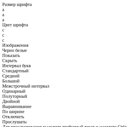
Размер шрифта
a
a
a
Цвет шрифта
c
c
c
Изображения
Черно белые
Показать
Скрыть
Интервал букв
Стандартный
Средний
Большой
Межстрочный интервал
Одинарный
Полуторный
Двойной
Выравнивание
По ширине
Отключить
Прослушать:
Для прослушивания выделите требуемый текст и нажмите Ctrl+