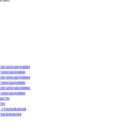
рганизациями
рганизациями
рганизациями
сти
трахования